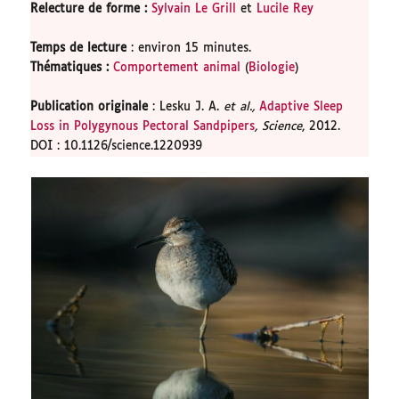
Relecture de forme
:
Sylvain Le Grill
et
Lucile Rey
Temps de lecture
: environ 15 minutes.
Thématiques :
Comportement animal
(
Biologie
)
Publication originale
: Lesku J. A.
et al.,
Adaptive Sleep
Loss in Polygynous Pectoral Sandpipers
, Science
, 2012.
DOI : 10.1126/science.1220939