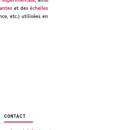
e expérimentale
, ainsi
rantes
et des
échelles
nce, etc.) utilisées en
CONTACT