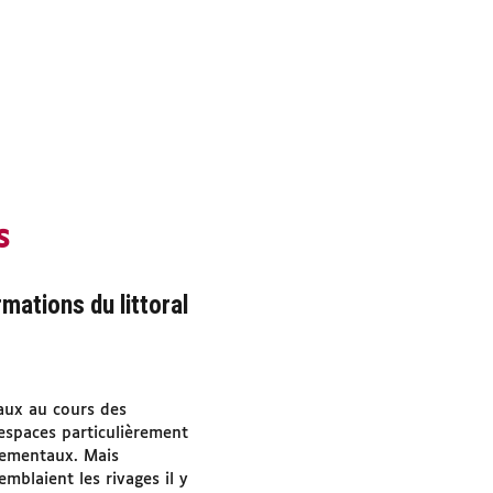
s
mations du littoral
raux au cours des
espaces particulièrement
nementaux. Mais
mblaient les rivages il y