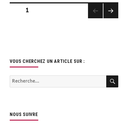
Pagination
PAGE
1
des
PAGE
publications
SUIV
ANTE
VOUS CHERCHEZ UN ARTICLE SUR :
REC
Recherche
pour :
NOUS SUIVRE