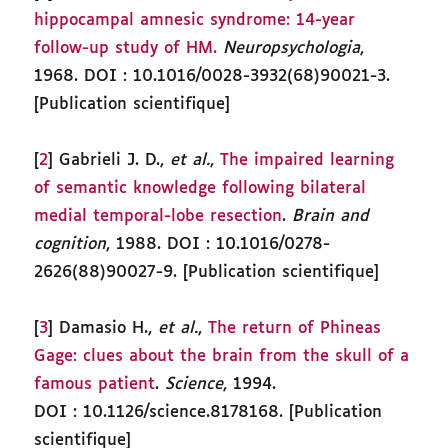
hippocampal amnesic syndrome: 14-year
follow-up study of HM.
Neuropsychologia
,
1968. DOI : 10.1016/0028-3932(68)90021-3.
[Publication scientifique]
[
2
] Gabrieli J. D.,
et al.
,
The impaired learning
of semantic knowledge following bilateral
medial temporal-lobe resection
.
Brain and
cognition
, 1988. DOI : 10.1016/0278-
2626(88)90027-9. [Publication scientifique]
[
3
] Damasio H.,
et al.
,
The return of Phineas
Gage: clues about the brain from the skull of a
famous patient
.
Science
, 1994.
DOI : 10.1126/science.8178168. [Publication
scientifique]