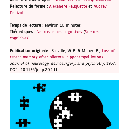
Relecture scientifique
:
Estelle Nakul
et
Prany Wantzen
Relecture de forme
:
Alexandre Fauquette
et
Audrey
Denizot
Temps de lecture
: environ 10 minutes.
Thématiques :
Neurosciences cognitives
(
Sciences
cognitives
)
Publication originale
: Scoville, W. B. & Milner, B.,
Loss of
recent memory after bilateral hippocampal lesions
.
Journal of neurology, neurosurgery, and psychiatry
, 1957.
DOI : 10.1136/jnnp.20.1.11.