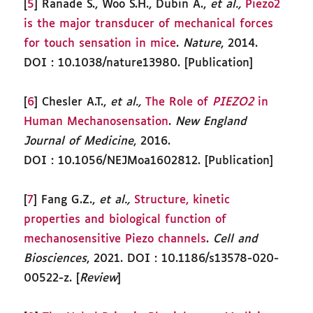
[
5
] Ranade S., Woo S.H., Dubin A.,
et al.,
Piezo2
is the major transducer of mechanical forces
for touch sensation in mice
.
Nature
, 2014.
DOI : 10.1038/nature13980. [Publication]
[
6
] Chesler A.T.,
et al.,
The Role of
PIEZO2
in
Human Mechanosensation
.
New England
Journal of Medicine
, 2016.
DOI : 10.1056/NEJMoa1602812. [Publication]
[
7
] Fang G.Z.,
et al.,
Structure, kinetic
properties and biological function of
mechanosensitive Piezo channels
.
Cell and
Biosciences
, 2021. DOI : 10.1186/s13578-020-
00522-z. [
Review
]