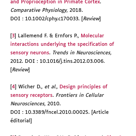
and Proprioception in Primate Cortex
.
Comparative Physiology
, 2018.
DOI : 10.1002/cphy.c170033. [
Review
]
[
3
] Lallemend F. & Ernfors P.,
Molecular
interactions underlying the specification of
sensory neurons
.
Trends in Neurosciences,
2012. DOI : 10.1016/j.tins.2012.03.006.
[
Review
]
[
4
] Wicher D.,
et al.,
Design principles of
sensory receptors
.
Frontiers in Cellular
Neurosciences
, 2010.
DOI : 10.3389/fncel.2010.00025. [Article
éditorial]