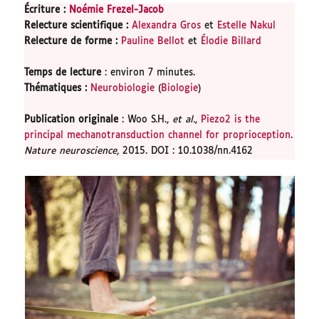
Écriture :
Noémie Frezel-Jacob
Relecture scientifique
:
Alexandra Gros
et
Estelle Nakul
Relecture de forme
:
Pauline Bellot
et
Élodie Billard
Temps de lecture
: environ 7 minutes.
Thématiques :
Neurobiologie
(
Biologie
)
Publication originale
: Woo S.H.,
et al.
,
Piezo2 is the
principal mechanotransduction channel for proprioception
.
Nature neuroscience
, 2015. DOI : 10.1038/nn.4162