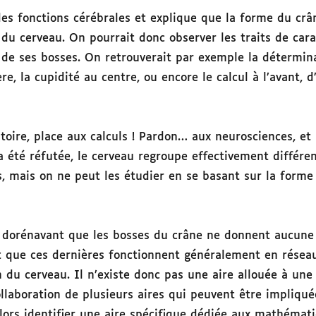
es fonctions cérébrales et explique que la forme du crân
du cerveau. On pourrait donc observer les traits de car
on de ses bosses. On retrouverait par exemple la détermi
ière, la cupidité au centre, ou encore le calcul à l’avant, 
stoire, place aux calculs ! Pardon… aux neurosciences, et
a été réfutée, le cerveau regroupe effectivement différen
s, mais on ne peut les étudier en se basant sur la forme
t dorénavant que les bosses du crâne ne donnent aucune 
et que ces dernières fonctionnent généralement en résea
n du cerveau. Il n’existe donc pas une aire allouée à une
ollaboration de plusieurs aires qui peuvent être impliqué
lors identifier une aire spécifique dédiée aux mathémat