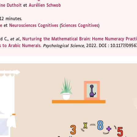
ine Duthoit
et
Aurélien Schwob
12 minutes.
ge
et
Neurosciences Cognitives
(
Sciences Cognitives
)
rd C.,
et al.
,
Nurturing the Mathematical Brain: Home Numeracy Practi
s to Arabic Numerals.
Psychological Science
, 2022. DOI : 10.1177/0956