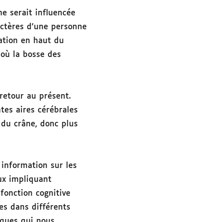
e serait influencée
actères d’une personne
nation en haut du
d’où la bosse des
 retour au présent.
tes aires cérébrales
 du crâne, donc plus
information sur les
ux impliquant
 fonction cognitive
es dans différents
iques qui nous