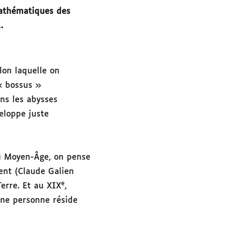
mathématiques des
…
lon laquelle on
« bossus »
ans les abysses
eloppe juste
Au Moyen-Âge, on pense
ent (Claude Galien
e
Terre. Et au XIX
,
’une personne réside