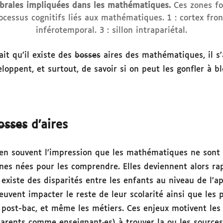
rébrales impliquées dans les mathématiques.
Ces zones fo
ocessus cognitifs liés aux mathématiques. 1 : cortex front
inférotemporal. 3 : sillon intrapariétal.
it qu’il existe des
bosses
aires des mathématiques, il s
oppent, et surtout, de savoir si on peut les gonfler à b
osses
d’aires
ien souvent l’impression que les mathématiques ne sont 
nnes nées pour les comprendre. Elles deviennent alors r
Il existe des disparités entre les enfants au niveau de l’
uvent impacter le reste de leur scolarité ainsi que les 
 post-bac, et même les métiers. Ces enjeux motivent les
parents comme enseignant·es) à trouver la ou les sources 