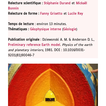
Relecture scientifique
:
Stéphanie Durand
et
Mickaël
Bonnin
Relecture de forme
:
Fanny Grisetto
et
Lucile Rey
Temps de lecture
: environ 13 minutes.
Thématiques :
Géophysique interne
(
Géologie
)
Publication originale
: Dziewonski A. M. & Anderson D. L.,
Preliminary reference Earth model
.
Physics of the earth
and planetary interiors
, 1981. DOI : 10.1016/0031-
9201(81)90046-7