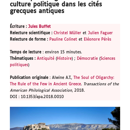
culture politique dans les cités
grecques antiques
Écriture :
Jules Buffet
Relecture scientifique
:
Christel Müller
et
Julien Faguer
Relecture de forme
:
Pauline Colinet
et
Eléonore Pérès
Temps de lecture
: environ 15 minutes.
Thématiques
:
Antiquité
(
Histoire
) ;
Démocratie
(
Sciences
politiques
)
Publication originale
: Alwine A.T.,
The Soul of Oligarchy:
The Rule of the Few in Ancient Greece
.
Transactions of the
American Philological Association
, 2018.
DOI : 10.1353/apa.2018.0010