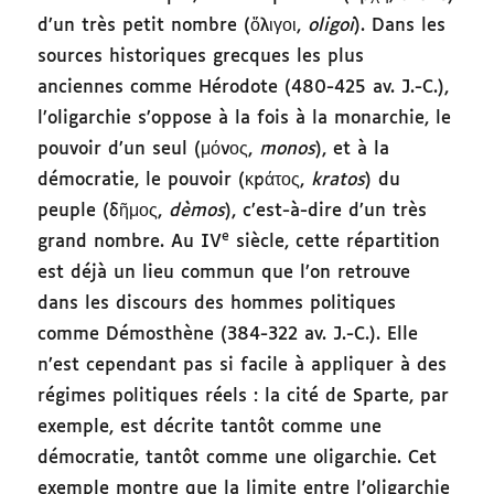
d’un très petit nombre (ὄλιγοι,
oligoi
). Dans les
sources historiques grecques les plus
anciennes comme Hérodote (480-425 av. J.-C.),
l’oligarchie s’oppose à la fois à la monarchie, le
pouvoir d’un seul (μόνος,
monos
), et à la
démocratie, le pouvoir (κράτος,
kratos
) du
peuple (δῆμος,
dèmos
), c’est-à-dire d’un très
e
grand nombre. Au IV
siècle, cette répartition
est déjà un lieu commun que l’on retrouve
dans les discours des hommes politiques
comme Démosthène (384-322 av. J.-C.). Elle
n’est cependant pas si facile à appliquer à des
régimes politiques réels : la cité de Sparte, par
exemple, est décrite tantôt comme une
démocratie, tantôt comme une oligarchie. Cet
exemple montre que la limite entre l’oligarchie