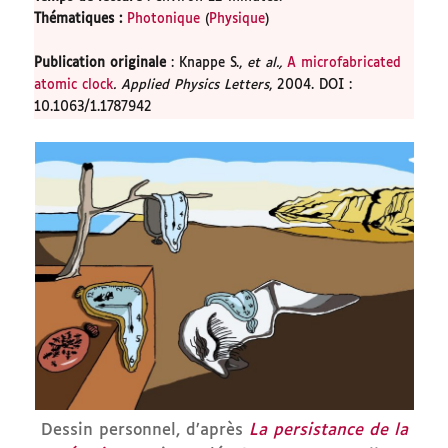
Thématiques
:
Photonique
(
Physique
)
Publication originale
: Knappe S.,
et al.,
A microfabricated
atomic clock
. Applied Physics Letters
, 2004. DOI :
10.1063/1.1787942
Dessin personnel, d’après
La persistance de la