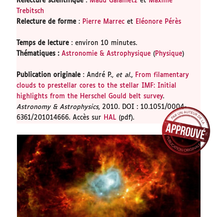
Relecture scientifique
:
Maud Galametz
et
Maxime
Trebitsch
Relecture de forme
:
Pierre Marrec
et
Eléonore Pérès
Temps de lecture
: environ 10 minutes.
Thématiques
:
Astronomie & Astrophysique
(
Physique
)
Publication originale
: André P.,
et al.,
From filamentary
clouds to prestellar cores to the stellar IMF: Initial
highlights from the Herschel Gould belt survey
.
Astronomy & Astrophysics
, 2010. DOI : 10.1051/0004-
6361/201014666. Accès sur
HAL
(pdf).