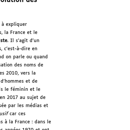
volution des
 à expliquer
, la France et le
iste
. Il s’agit d’un
, c’est-à-dire en
and on parle ou quand
isation des noms de
es 2010, vers la
é d’hommes et de
s le féminin et le
 en 2017 au sujet de
sée par les médias et
usif
car ces
as à la France : dans le