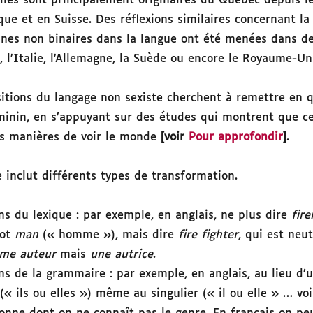
les sont principalement originaires du Québec depuis l
ue et en Suisse. Des réflexions similaires concernant la 
nes non binaires dans la langue ont été menées dans d
 l’Italie, l’Allemagne, la Suède ou encore le Royaume-Un
sitions du langage non sexiste cherchent à remettre en 
minin, en s’appuyant sur des études qui montrent que ce
os manières de voir le monde
[voir
Pour approfondir
]
.
e inclut différents types de transformation.
ns du lexique : par exemple, en anglais, ne plus dire
fir
mot
man
(« homme »), mais dire
fire fighter
, qui est neut
me auteur
mais
une autrice
.
s de la grammaire : par exemple, en anglais, au lieu d’u
(« ils ou elles ») même au singulier (« il ou elle » … voi