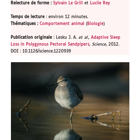
Relecture de forme
:
Sylvain Le Grill
et
Lucile Rey
Temps de lecture
: environ 12 minutes.
Thématiques :
Comportement animal
(
Biologie
)
Publication originale
: Lesku J. A.
et al.,
Adaptive Sleep
Loss in Polygynous Pectoral Sandpipers
, Science
, 2012.
DOI : 10.1126/science.1220939