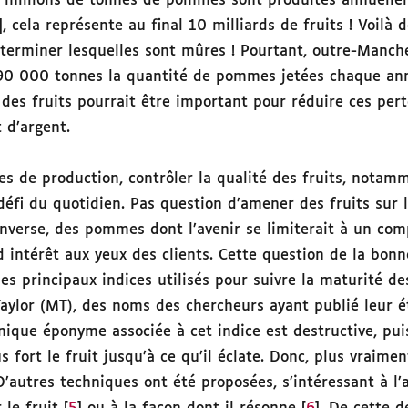
5 millions de tonnes de pommes sont produites annuelle
], cela représente au final 10 milliards de fruits ! Voilà
terminer lesquelles sont mûres ! Pourtant, outre-Manc
190 000 tonnes la quantité de pommes jetées chaque an
 des fruits pourrait être important pour réduire ces pert
 d’argent.
es de production, contrôler la qualité des fruits, notam
défi du quotidien. Pas question d’amener des fruits sur l
’inverse, des pommes dont l’avenir se limiterait à un co
 intérêt aux yeux des clients. Cette question de la bonn
des principaux indices utilisés pour suivre la maturité des
ylor (MT), des noms des chercheurs ayant publié leur é
chnique éponyme associée à cet indice est destructive, pui
s fort le fruit jusqu’à ce qu’il éclate. Donc, plus vraim
 D’autres techniques ont été proposées, s’intéressant à l