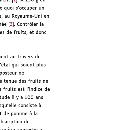
ment [
1
]. À 150 g en
 de quoi s’occuper un
he, au Royaume-Uni en
née [
3
]. Contrôler la
es de fruits, et donc
ment au travers de
’étal qui soient plus
mposteur ne
e tenue des fruits ne
 fruits est l’indice de
tude il y a 100 ans
squ’elle consiste à
ent de pomme à la
’absorption de