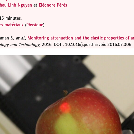
Chau Linh Nguyen
et
Eléonore Pérès
15 minutes.
es matériaux
(
Physique
)
hman S.,
et al.
,
Monitoring attenuation and the elastic properties of a
ology and Technology
, 2016. DOI : 10.1016/j.postharvbio.2016.07.006