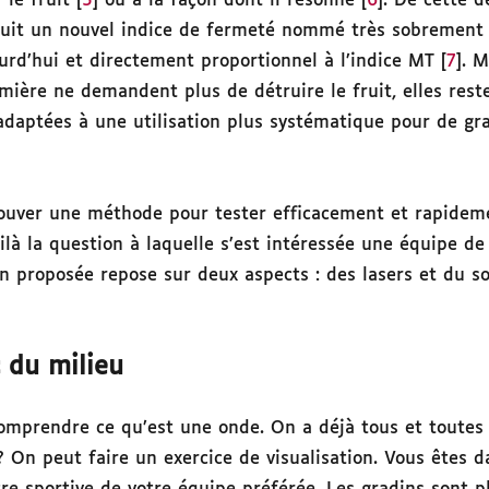
le fruit [
5
] ou à la façon dont il résonne [
6
]. De cette 
uit un nouvel indice de fermeté nommé très sobremen
urd’hui et directement proportionnel à l’indice MT [
7
]. 
mière ne demandent plus de détruire le fruit, elles rest
daptées à une utilisation plus systématique pour de gr
rouver une méthode pour tester efficacement et rapidem
oilà la question à laquelle s’est intéressée une équipe d
on proposée repose sur deux aspects : des lasers et du so
 du milieu
 comprendre ce qu’est une onde. On a déjà tous et toute
 ? On peut faire un exercice de visualisation. Vous êtes d