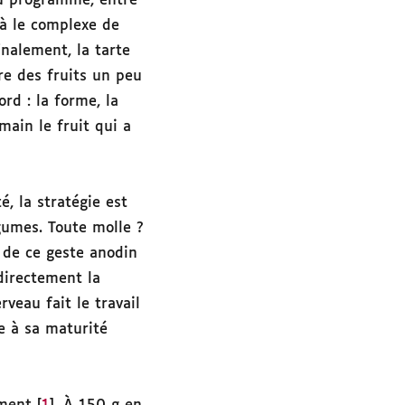
Au programme, entre
là le complexe de
inalement, la tarte
re des fruits un peu
ord : la forme, la
main le fruit qui a
, la stratégie est
gumes. Toute molle ?
 de ce geste anodin
 directement la
veau fait le travail
e à sa maturité