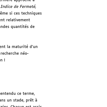
dernière approche a
t
Indice de Fermeté
,
Même si ces techniques
ent relativement
andes quantités de
ent la maturité d’un
e recherche néo-
n !
s entendu ce terme,
ans un stade, prêt à