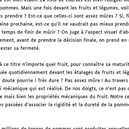
 est bien établi. La liste de courses est bien rédigée. 
 pommes. Mais une fois devant les fruits et légumes, voi
s prendre ? Est-ce que celles-ci sont assez mûres ? Si, f
aine prochaine, est-ce qu’il ne vaudrait pas mieux prend
e temps de finir de mûrir ? On juge à l’aspect visuel d’ab
ement, avant de prendre la décision finale, on prend en 
tester sa fermeté.
ce titre n’importe quel fruit, pour connaître sa maturité
uée quotidiennement devant les étalages de fruits et lé
doute pourrie ! Très dure ? Pas assez mûre ! Au travers
sai mécanique qui est réalisé. De nos doigts, ce n’est pas
e mais bien les propriétés mécaniques du fruit. Notre cer
s passées d’associer la rigidité et la dureté de la pomm