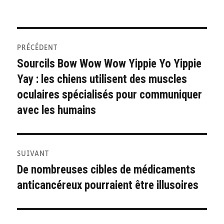
Navigation
PRÉCÉDENT
de
Sourcils Bow Wow Wow Yippie Yo Yippie
Publication
Yay : les chiens utilisent des muscles
précédente :
l’article
oculaires spécialisés pour communiquer
avec les humains
SUIVANT
De nombreuses cibles de médicaments
Publication
anticancéreux pourraient être illusoires
suivante :