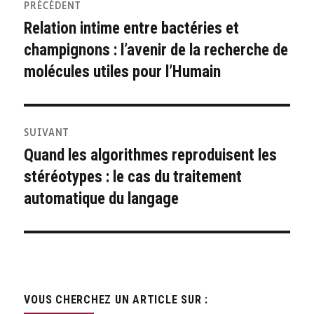
PRÉCÉDENT
de
Relation intime entre bactéries et
Publication
champignons : l’avenir de la recherche de
précédente :
l’article
molécules utiles pour l’Humain
SUIVANT
Quand les algorithmes reproduisent les
Publication
stéréotypes : le cas du traitement
suivante :
automatique du langage
VOUS CHERCHEZ UN ARTICLE SUR :