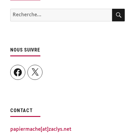
REC
Recherche
pour :
NOUS SUIVRE
Facebook
X
CONTACT
papiermache[at]zaclys.net