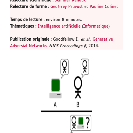
Relecture scientifique
:
Jennifer Renoux
Relecture de forme
:
Geoffrey Pruvost
et
Pauline Colinet
Temps de lecture
: environ 8 minutes.
Thématiques
:
Intelligence artificielle
(
Informatique
)
Publication originale
: Goodfellow I.,
et al.
,
Generative
Adversial Networks
.
NIPS Proceedings β
, 2014.