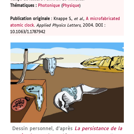
Thématiques
:
Photonique
(
Physique
)
Publication originale
: Knappe S.,
et al.,
A microfabricated
atomic clock
. Applied Physics Letters
, 2004. DOI :
10.1063/1.1787942
Dessin personnel, d’après
La persistance de la