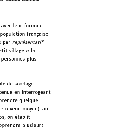
 avec leur formule
 population française
s par
représentatif
it village » la
 personnes plus
ale de sondage
btenue en interrogeant
pprendre quelque
le revenu moyen) sur
s, on établit
apprendre plusieurs