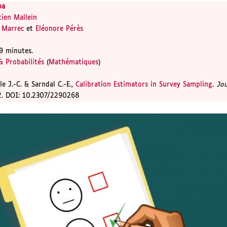
pa
tien Mallein
e Marrec
et
Eléonore Pérès
9 minutes.
 &
Probabilités
(
Mathématiques
)
le J.-C. & Sarndal C.-E.,
Calibration Estimators in Survey Sampling
.
Jou
2
.
DOI: 10.2307/2290268