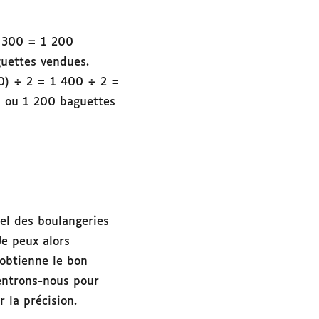
300 = 1 200
guettes vendues.
00) ÷ 2 = 1 400 ÷ 2 =
0 ou 1 200 baguettes
uel des boulangeries
Je peux alors
’obtienne le bon
centrons-nous pour
 la précision.