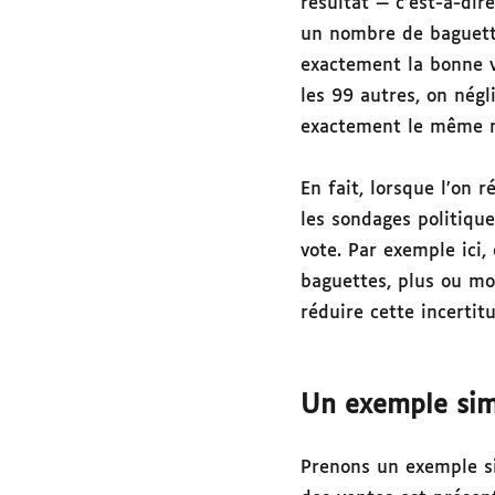
résultat — c’est-à-di
un nombre de baguettes
exactement la bonne v
les 99 autres, on nég
exactement le même 
En fait, lorsque l’on 
les sondages politique
vote. Par exemple ici,
baguettes, plus ou mo
réduire cette incertit
Un exemple si
Prenons un exemple sim