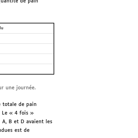
quantité de pain
du
ur une journée.
e totale de pain
Le « 4 fois »
 A, B et D avaient les
ndues est de