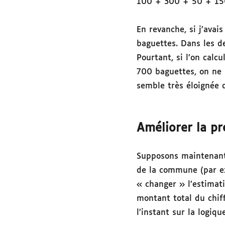
100 + 300 + 50 + 15
En revanche, si j’avai
baguettes. Dans les d
Pourtant, si l’on cal
700 baguettes, on ne 
semble très éloignée d
Améliorer la pr
Supposons maintenant q
de la commune (par ex
« changer » l’estimati
montant total du chif
l’instant sur la logiq