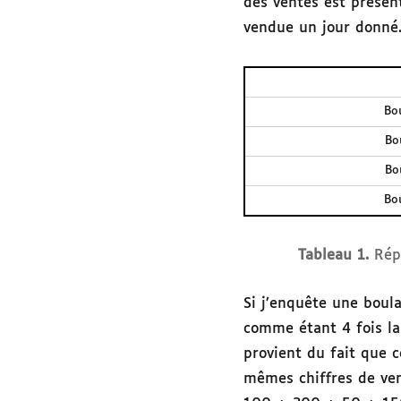
des ventes est présen
vendue un jour donné
Bo
Bo
Bo
Bo
Tableau 1.
Rép
Si j’enquête une boula
comme étant 4 fois la
provient du fait que c
mêmes chiffres de vent