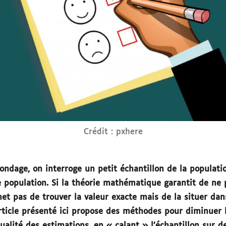
Crédit : pxhere
ondage, on interroge un petit échantillon de la populat
 population. Si la théorie mathématique garantit de ne p
et pas de trouver la valeur exacte mais de la situer dan
article présenté ici propose des méthodes pour diminuer la
qualité des estimations, en « calant » l’échantillon sur d