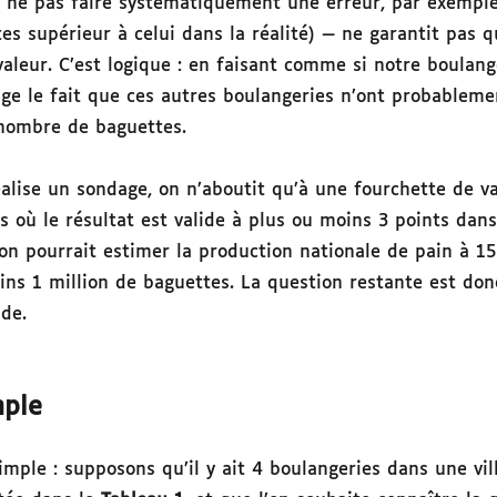
re ne pas faire systématiquement une erreur, par exemple
 supérieur à celui dans la réalité) — ne garantit pas qu
aleur. C’est logique : en faisant comme si notre boulang
lige le fait que ces autres boulangeries n’ont probablem
nombre de baguettes.
réalise un sondage, on n’aboutit qu’à une fourchette de 
s où le résultat est valide à plus ou moins 3 points dans
 on pourrait estimer la production nationale de pain à 15
ins 1 million de baguettes. La question restante est do
ude.
mple
ple : supposons qu’il y ait 4 boulangeries dans une vill