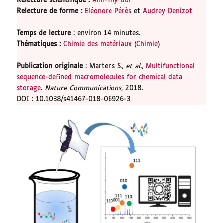
Relecture scientifique
:
Anh-Thy Bui
Relecture de forme
:
Eléonore Pérès
et
Audrey Denizot
Temps de lecture
: environ 14 minutes.
Thématiques
:
Chimie des matériaux
(
Chimie
)
Publication originale
: Martens S.,
et al
.,
Multifunctional
sequence-defined macromolecules for chemical data
storage
.
Nature Communications
, 2018.
DOI : 10.1038/s41467-018-06926-3