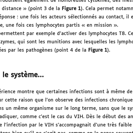
produisent également de nombreuses cytokines, des mes
 distance » (point 3 de la
Figure 1
). Cela permet notam
 réponse : une fois les acteurs sélectionnés au contact, il
e, une fois ces lymphocytes partis « en mission ».
permettent par exemple d’activer des lymphocytes T8. Ce
ymes, qui sont les munitions avec lesquelles les lymph
tées par les pathogènes (point 4 de la
Figure 1
).
s le système…
périence montre que certaines infections sont à même de
r cette raison que l’on observe des infections chronique
ans un même organisme sur le long terme, sans que le s
radiquer, comme c’est le cas du VIH. Dès le début des a
l’infection par le VIH s’accompagnait d’une très faible 