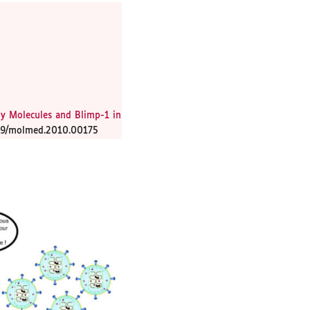
ry Molecules and Blimp-1 in
119/molmed.2010.00175