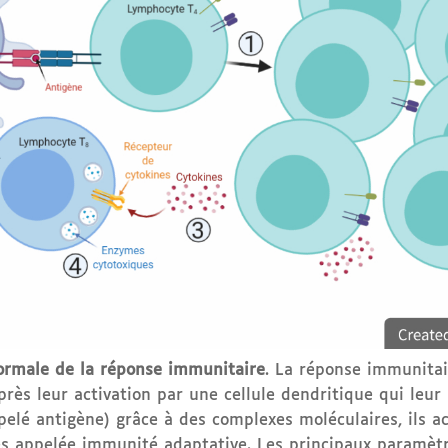
ormale de la réponse immunitaire
. La réponse immunitai
près leur activation par une cellule dendritique qui leu
elé antigène) grâce à des complexes moléculaires, ils ac
s appelée immunité adaptative. Les principaux paramètre