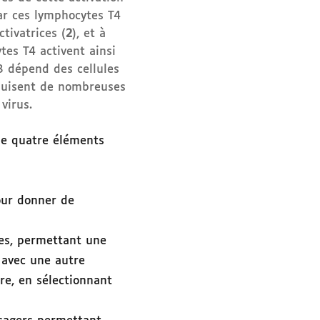
par ces lymphocytes T4
tivatrices (
2
), et à
tes T4 activent ainsi
T8 dépend des cellules
oduisent de nombreuses
virus.
ue quatre éléments
pour donner de
ces, permettant une
s avec une autre
re, en sélectionnant