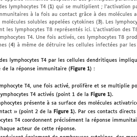
 des lymphocytes T4 (
1
) qui se multiplient ; l’activation 
immunitaires à la fois au contact grâce à des molécules ac
 molécules solubles appelées cytokines (
3
). Les lymphocy
nt les lymphocytes T8 représentés ici. L’activation des 
ymphocytes T4. Une fois activés, ces lymphocytes T8 pr
es (
4
) à même de détruire les cellules infectées par les 
des lymphocytes T4 par les cellules dendritiques impliq
é de la réponse immunitaire (
Figure 1
) :
ymphocyte T4, une fois activé, prolifère et se multiplie 
ymphocytes T4 activés (point 1 de la
Figure 1
).
phocytes présente à sa surface des molécules activatri
ntact » (point 2 de la
Figure 1
). Par ces contacts direct
hocytes T4 coordonnent précisément la réponse immunitai
haque acteur de cette réponse.