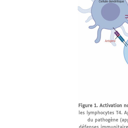
Figure 1.
Activation n
les lymphocytes T4. A
du pathogène (app
défenses immunitaire