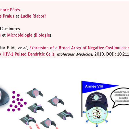
onore Pérès
e Pralus
et
Lucile Riaboff
12 minutes.
e
et
Microbiologie
(
Biologie
)
kar E. M.,
et al.
,
Expression of a Broad Array of Negative Costimulato
y HIV-1 Pulsed Dendritic Cells
.
Molecular Medicine
, 2010. DOI : 10.2