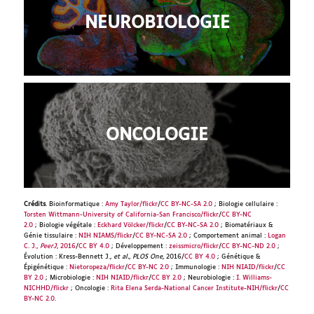
NEUROBIOLOGIE
ONCOLOGIE
Crédits
. Bioinformatique :
Amy Taylor/flickr
/
CC BY-NC-SA 2.0
; Biologie cellulaire :
Torsten Wittmann-University of California-San Francisco/flickr
/
CC BY-NC
2.0
; Biologie végétale :
Eckhard Völcker/flickr
/
CC BY-NC-SA 2.0
; Biomatériaux &
Génie tissulaire :
NIH NIAMS/flickr
/
CC BY-NC-SA 2.0
; Comportement animal :
Logan
C. J.,
PeerJ
, 2016
/
CC BY 4.0
; Développement :
zeissmicro/flickr
/
CC BY-NC-ND 2.0
;
Évolution : Kress-Bennett J.,
et al.
,
PLOS One
, 2016/
CC BY 4.0
; Génétique &
Épigénétique :
Nietoropeza/flickr
/
CC BY-NC 2.0
; Immunologie :
NIH NIAID/flickr
/
CC
BY 2.0
; Microbiologie :
NIH NIAID/flickr
/
CC BY 2.0
; Neurobiologie :
I. Williams-
NICHHD/flickr
; Oncologie :
Rita Elena Serda-National Cancer Institute-NIH/flickr
/
CC
BY-NC 2.0
.