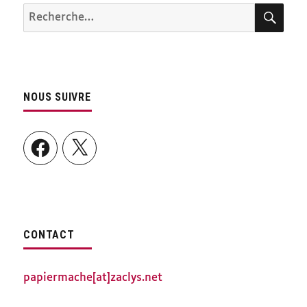
REC
Recherche
pour :
NOUS SUIVRE
Facebook
X
CONTACT
papiermache[at]zaclys.net