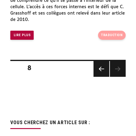
de comprendre ce qu’il se passe à l’intérieur de la
cellule. L’accès à ces forces internes est le défi que C.
Grasshoff et ses collègues ont relevé dans leur article
de 2010.
LIRE PLUS
TRADUCTION
Pagination
PAGE
8
des
PAGE
publications
PRÉC
ÉDEN
TE
VOUS CHERCHEZ UN ARTICLE SUR :