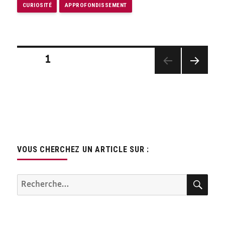
CURIOSITÉ
APPROFONDISSEMENT
Pagination
PAGE
1
des
PAGE
publications
SUIV
ANTE
VOUS CHERCHEZ UN ARTICLE SUR :
REC
Recherche
pour :