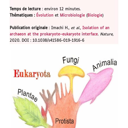
Temps de lecture
: environ 12 minutes.
Thématiques :
Évolution
et
Microbiologie
(
Biologie
)
Publication originale
: Imachi H.,
et al
.,
Isolation of an
archaeon at the prokaryote–eukaryote interface
.
Nature,
2020. DOI : 10.1038/s41586-019-1916-6