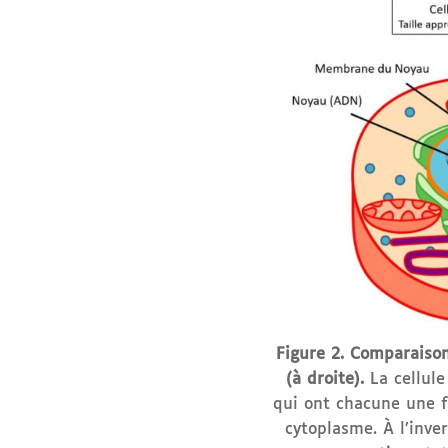
Figure 2. Comparaison
(à droite).
La cellul
qui ont chacune une fo
cytoplasme. À l’inve