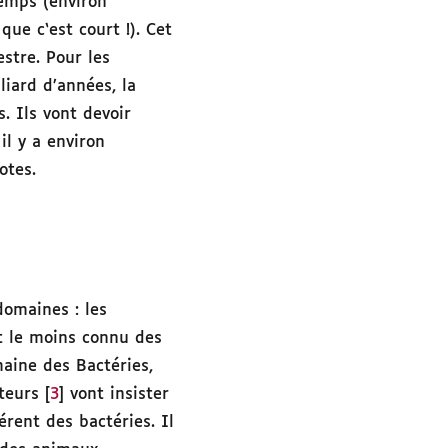
temps (environ
que c‘est court !). Cet
estre. Pour les
iard d’années, la
. Ils vont devoir
il y a environ
otes.
domaines : les
t le moins connu des
aine des Bactéries,
teurs [
3
] vont insister
rent des bactéries. Il