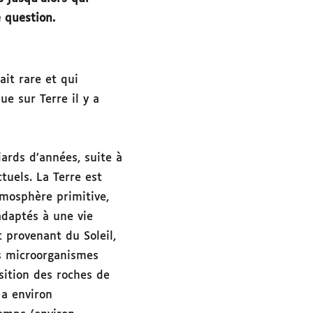
e question.
ait rare et qui
e sur Terre il y a
iards d’années, suite à
tuels. La Terre est
tmosphère primitive,
adaptés à une vie
 provenant du Soleil,
es microorganismes
sition des roches de
y a environ