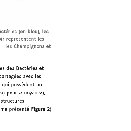
téries (en bleu), les
ir representent les
i
= les Champignons et
es des Bactéries et
partagées avec les
x qui possèdent un
») pour « noyau »),
 structures
me présenté
Figure 2
)