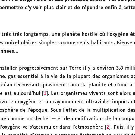
ermettre d’y voir plus clair et de répondre enfin à cett
 a très très longtemps, une planète hostile où l’oxygène ét
s unicellulaires simples comme seuls habitants. Bienvenu
’années…
staller progressivement sur Terre il y a environ 3,8 mill
ène, gaz essentiel à la vie de la plupart des organismes ac
 océan recouvrant quasiment toute la planète et d’une a
e est aujourd’hui [
1
]. Les organismes vivants sont alors 
uvre en oxygène et un rayonnement ultraviolet important
mosphère de l’époque. Sous l’effet de la multiplication d
gène comme un déchet — et de modifications de la compo
 l’oxygène va s’accumuler dans l’atmosphère [
2
]. Puis, il 