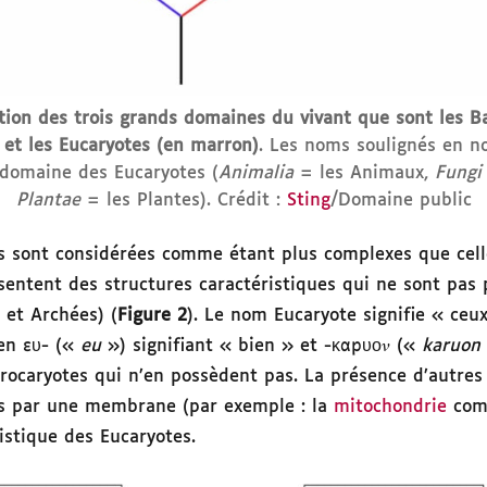
tion des trois grands domaines du vivant que sont les Bac
 et les Eucaryotes (en marron)
. Les noms soulignés en no
 domaine des Eucaryotes (
Animalia
= les Animaux,
Fung
Plantae
= les Plantes). Crédit :
Sting
/Domaine public
es sont considérées comme étant plus complexes que cell
sentent des structures caractéristiques qui ne sont pas 
 et Archées) (
Figure 2
). Le nom Eucaryote signifie « ceu
en ευ- («
eu
») signifiant « bien » et -καρυο𝜈 («
karuon
Procaryotes qui n’en possèdent pas. La présence d’autres
es par une membrane (par exemple : la
mitochondrie
com
istique des Eucaryotes.