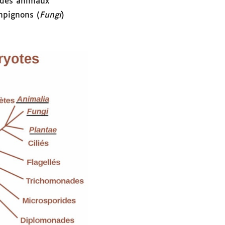
 des animaux
mpignons (
Fungi
)