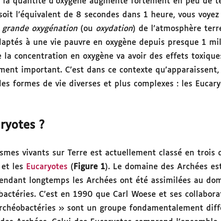
s, la quantité d’oxygène augmente fortement en peu de 
soit l’équivalent de 8 secondes dans 1 heure, vous voyez 
é
grande oxygénation
(ou
oxydation
) de l’atmosphère terr
daptés à une vie pauvre en oxygène depuis presque 1 mill
la concentration en oxygène va avoir des effets toxiques
ment important. C’est dans ce contexte qu’apparaissent, 
des formes de vie diverses et plus complexes : les Eucary
aryotes ?
smes vivants sur Terre est actuellement classé en trois 
et les
Eucaryotes
(
Figure 1
). Le domaine des Archées es
 pendant longtemps les Archées ont été assimilées au dom
bactéries. C’est en 1990 que Carl Woese et ses collabora
 archéobactéries » sont un groupe fondamentalement diffé