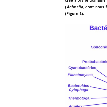
crée alors le domaine
(
Animalia,
dont nous f
(
Figure 1
).