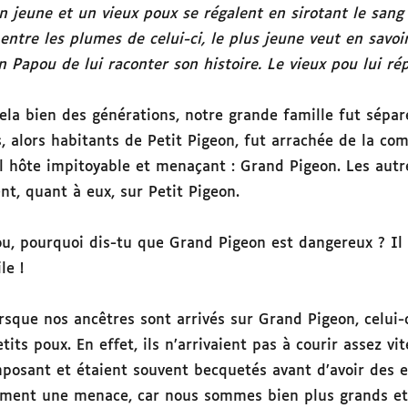
n jeune et un vieux poux se régalent en sirotant le sang 
ntre les plumes de celui-ci, le plus jeune veut en savoir
 Papou de lui raconter son histoire. Le vieux pou lui ré
cela bien des générations, notre grande famille fut sépa
s, alors habitants de Petit Pigeon, fut arrachée de la c
l hôte impitoyable et menaçant : Grand Pigeon. Les aut
nt, quant à eux, sur Petit Pigeon.
u, pourquoi dis-tu que Grand Pigeon est dangereux ? Il
le !
orsque nos ancêtres sont arrivés sur Grand Pigeon, celui-
its poux. En effet, ils n’arrivaient pas à courir assez vi
posant et étaient souvent becquetés avant d’avoir des e
raiment une menace, car nous sommes bien plus grands et