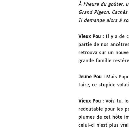
À l’heure du goûter, u
Grand Pigeon. Cachés e
Il demande alors à son
Vieux Pou :
Il y a de 
partie de nos ancêtre
retrouva sur un nouve
grande famille restère
Jeune Pou :
Mais Papo
faire, ce stupide volati
Vieux Pou :
Vois-tu, l
redoutable pour les pet
plumes de cet hôte im
celui-ci n’est plus v