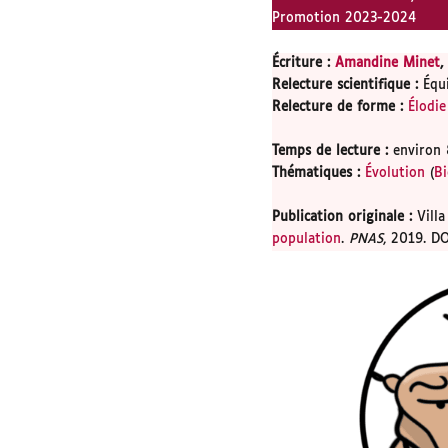
Promotion 2023-2024
Écriture :
Amandine Minet
,
Relecture scientifique
:
Équ
Relecture de forme
:
Élodie
Temps de lecture
:
environ 
Thématiques
:
Évolution
(
Bi
Publication originale
:
Villa
population
.
PNAS
, 2019. D