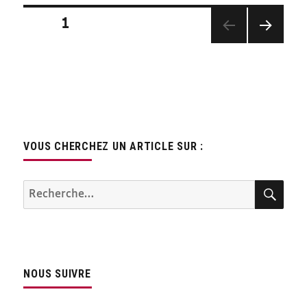
Pagination
PAGE
1
des
PAGE
publications
SUIV
ANTE
VOUS CHERCHEZ UN ARTICLE SUR :
REC
Recherche
pour :
NOUS SUIVRE