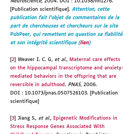
Neuroscience
, 2004. DOI : 10.1038/nn1276.
[Publication scientifique].
Attention, cette
publication fait l’objet de commentaires de la
part de chercheuses et chercheurs sur le site
PubPeer
, qui remettent en question sa fiabilité
et son intégrité scientifique (
lien
)
.
[
2
] Weaver I. C. G,
et al.
,
Maternal care effects
on the hippocampal transcriptome and anxiety-
mediated behaviors in the offspring that are
reversible in adulthood
.
PNAS
, 2006.
DOI : 10.1073/pnas.0507526103. [Publication
scientifique]
[
3
] Jiang S.,
et al.
,
Epigenetic Modifications in
Stress Response Genes Associated With