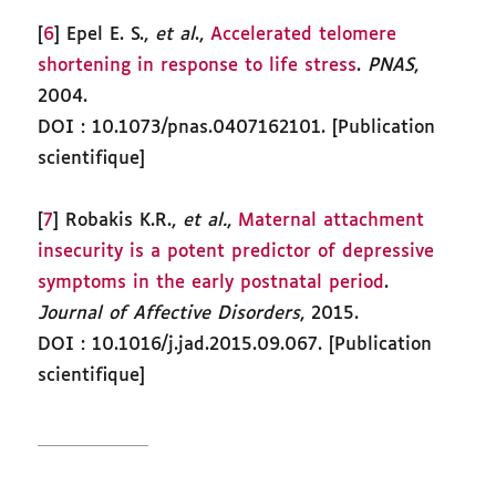
[
6
] Epel E. S.,
et al
.,
Accelerated telomere
shortening in response to life stress
.
PNAS
,
2004.
DOI : 10.1073/pnas.0407162101. [Publication
scientifique]
[
7
] Robakis K.R.,
et al.
,
Maternal attachment
insecurity is a potent predictor of depressive
symptoms in the early postnatal period
.
Journal of Affective Disorders
, 2015.
DOI : 10.1016/j.jad.2015.09.067. [Publication
scientifique]