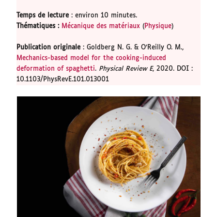
Temps de lecture
: environ 10 minutes.
Thématiques
:
Mécanique des matériaux
(
Physique
)
Publication originale
: Goldberg N. G. & O’Reilly O. M.,
Mechanics-based model for the cooking-induced
deformation of spaghetti
.
Physical Review E
, 2020. DOI :
10.1103/PhysRevE.101.013001