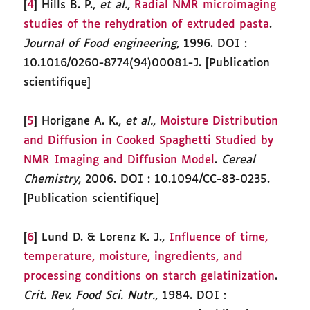
[
4
] Hills B. P.,
et al.
,
Radial NMR microimaging
studies of the rehydration of extruded pasta
.
Journal of Food engineering
, 1996. DOI :
10.1016/0260-8774(94)00081-J. [Publication
scientifique]
[
5
] Horigane A. K.,
et al.
,
Moisture Distribution
and Diffusion in Cooked Spaghetti Studied by
NMR Imaging and Diffusion Model
.
Cereal
Chemistry
, 2006. DOI : 10.1094/CC-83-0235.
[Publication scientifique]
[
6
] Lund D. & Lorenz K. J.,
Influence of time,
temperature, moisture, ingredients, and
processing conditions on starch gelatinization
.
Crit. Rev. Food Sci. Nutr.
, 1984. DOI :