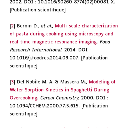
2002. DOI : 10.1016/S0260-8774(02)00081-X.
[Publication scientifique]
[
2
] Bernin D.,
et al.
,
Multi-scale characterization
of pasta during cooking using microscopy and
real-time magnetic resonance imaging
.
Food
Research International
, 2014. DOI :
10.1016/j.foodres.2014.09.007. [Publication
scientifique]
[
3
] Del Nobile M. A. & Massera M.,
Modeling of
Water Sorption Kinetics in Spaghetti During
Overcooking
.
Cereal Chemistry
, 2000. DOI :
10.1094/CCHEM.2000.77.5.615. [Publication
scientifique]