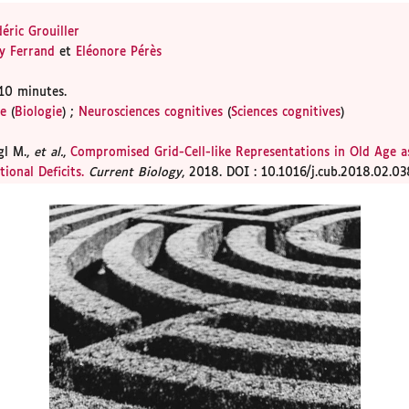
éric Grouiller
y Ferrand
et
Eléonore Pérès
10 minutes.
ie
(
Biologie
) ;
Neurosciences cognitives
(
Sciences cognitives
)
gl M.,
et al.
,
Compromised Grid-Cell-like Representations in Old Age 
ional Deficits.
Current Biology
, 2018. DOI : 10.1016/j.cub.2018.02.03