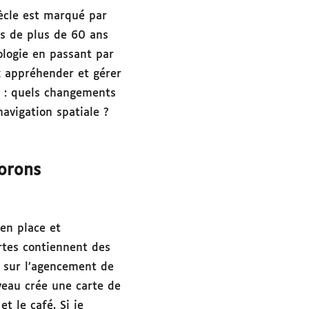
ècle est marqué par
s de plus de 60 ans
iologie en passant par
ux appréhender et gérer
n : quels changements
navigation spatiale ?
lorons
en place et
rtes contiennent des
ue sur l’agencement de
veau crée une carte de
t le café. Si je