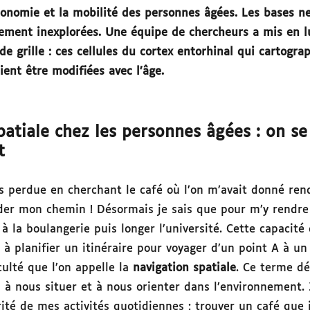
tonomie et la mobilité des personnes âgées. Les bases n
rgement inexplorées. Une équipe de chercheurs a mis en l
 de grille : ces cellules du cortex entorhinal qui cartogra
ent être modifiées avec l’âge.
patiale chez les personnes âgées : on se
it
uis perdue en cherchant le café où l’on m’avait donné re
er mon chemin ! Désormais je sais que pour m’y rendre 
à la boulangerie puis longer l’université. Cette capacité
— à planifier un itinéraire pour voyager d’un point A à u
ulté que l’on appelle la
navigation spatiale
.
Ce terme dé
à nous situer et à nous orienter dans l’environnement. J
ité de mes activités quotidiennes : trouver un café que 