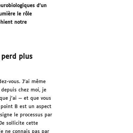
eurobiologiques d’un
umière le rôle
phient notre
 perd plus
ndez-vous. J’ai même
depuis chez moi, je
 que j’ai — et que vous
n point B est un aspect
signe le processus par
e sollicite cette
je ne connais pas par