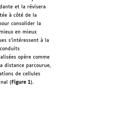
dante et la révisera
tée à côté de la
our consolider la
e mieux en mieux
es s’intéressent à la
 conduits
ialisées opère comme
la distance parcourue,
ations de cellules
nal (
Figure 1
).