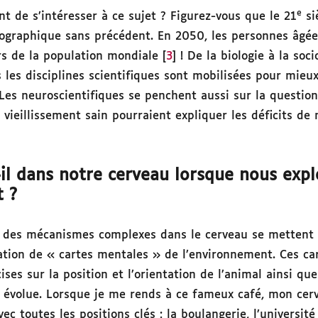
e
nt de s’intéresser à ce sujet ? Figurez-vous que le 21
si
ographique sans précédent. En 2050, les personnes âgée
rs de la population mondiale [
3
] ! De la biologie à la soc
s les disciplines scientifiques sont mobilisées pour mie
Les neuroscientifiques se penchent aussi sur la questio
vieillissement sain pourraient expliquer les déficits de 
il dans notre cerveau lorsque nous exp
t ?
 des mécanismes complexes dans le cerveau se mettent 
ation de « cartes mentales » de l’environnement. Ces ca
ises sur la position et l’orientation de l’animal ainsi q
il évolue. Lorsque je me rends à ce fameux café, mon cer
 toutes les positions clés : la boulangerie, l’université e