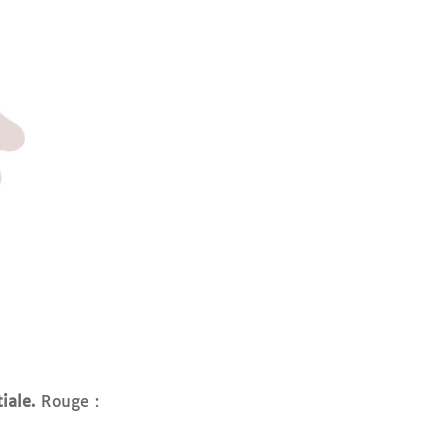
iale.
Rouge :