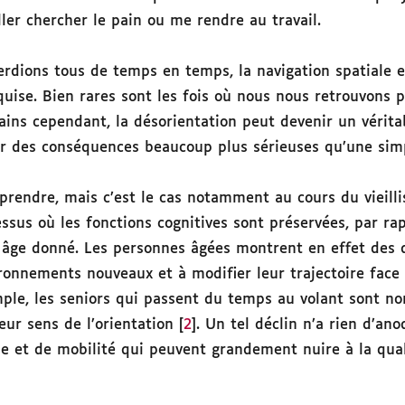
ller chercher le pain ou me rendre au travail.
rdions tous de temps en temps, la navigation spatiale 
uise. Bien rares sont les fois où nous nous retrouvons 
tains cependant, la désorientation peut devenir un vérit
ir des conséquences beaucoup plus sérieuses qu’une si
rprendre, mais c’est le cas notamment au cours du vieill
ssus où les fonctions cognitives sont préservées, par r
 âge donné. Les personnes âgées montrent en effet des di
ronnements nouveaux et à modifier leur trajectoire face 
mple, les seniors qui passent du temps au volant sont n
eur sens de l’orientation [
2
]. Un tel déclin n’a rien d’ano
e et de mobilité qui peuvent grandement nuire à la qual