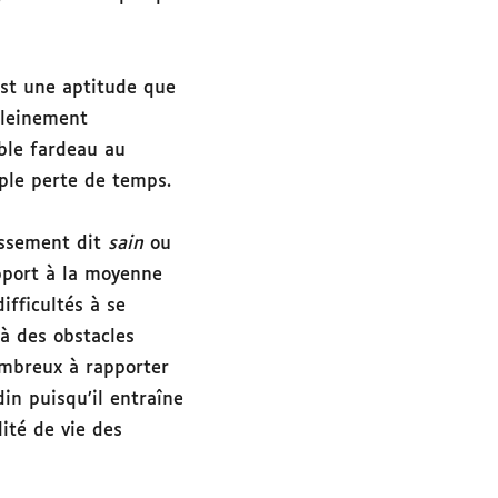
est une aptitude que
pleinement
able fardeau au
mple perte de temps.
issement dit
sain
ou
apport à la moyenne
fficultés à se
à des obstacles
ombreux à rapporter
din puisqu’il entraîne
ité de vie des