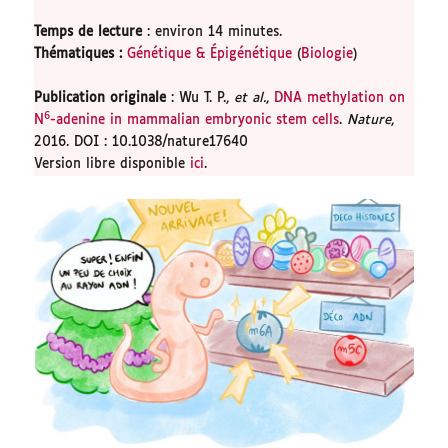
Temps de lecture
: environ 14 minutes.
Thématiques
:
Génétique & Épigénétique
(
Biologie
)
Publication originale
: Wu T. P.,
et al.
,
DNA methylation on
6
N
-adenine in mammalian embryonic stem cells
.
Nature
,
2016. DOI : 10.1038/nature17640
Version libre disponible
ici
.