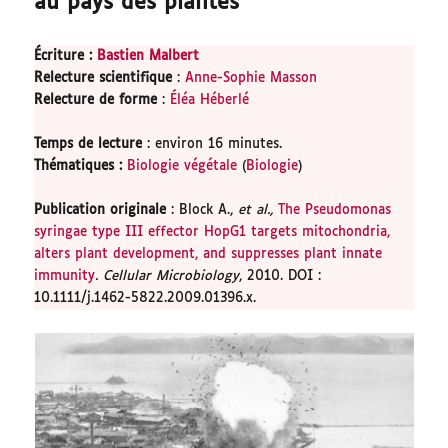
au pays des plantes
Écriture :
Bastien Malbert
Relecture scientifique
:
Anne-Sophie Masson
Relecture de forme
:
Éléa Héberlé
Temps de lecture
: environ 16 minutes.
Thématiques
:
Biologie végétale
(
Biologie
)
Publication originale
: Block A.,
et al.,
The Pseudomonas
syringae type III effector HopG1 targets mitochondria,
alters plant development, and suppresses plant innate
immunity
.
Cellular Microbiology
, 2010. DOI :
10.1111/j.1462-5822.2009.01396.x.