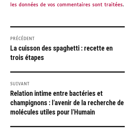
les données de vos commentaires sont traitées
.
Navigation
PRÉCÉDENT
de
La cuisson des spaghetti : recette en
Publication
trois étapes
précédente :
l’article
SUIVANT
Relation intime entre bactéries et
Publication
champignons : l’avenir de la recherche de
suivante :
molécules utiles pour l’Humain