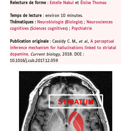
Relecture de forme
:
Estelle Nakul
et
Éloïse Thomas
Temps de lecture
: environ 10 minutes.
Thématiques
:
Neurobiologie
(
Biologie
) ;
Neurosciences
cognitives
(
Sciences cognitives
) ;
Psychiatrie
Publication originale
: Cassidy C. M.,
et al
.,
A perceptual
inference mechanism for hallucinations linked to striatal
dopamine
.
Current biology
, 2018. DOI :
10.1016/j.cub.2017.12.059