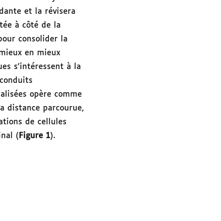
dante et la révisera
tée à côté de la
our consolider la
e mieux en mieux
es s’intéressent à la
 conduits
ialisées opère comme
la distance parcourue,
ations de cellules
nal (
Figure 1
).