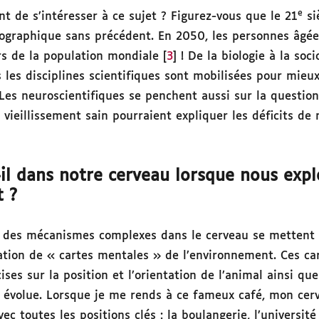
e
nt de s’intéresser à ce sujet ? Figurez-vous que le 21
si
ographique sans précédent. En 2050, les personnes âgée
rs de la population mondiale [
3
] ! De la biologie à la soc
s les disciplines scientifiques sont mobilisées pour mie
Les neuroscientifiques se penchent aussi sur la questio
vieillissement sain pourraient expliquer les déficits de 
il dans notre cerveau lorsque nous exp
t ?
 des mécanismes complexes dans le cerveau se mettent 
ation de « cartes mentales » de l’environnement. Ces ca
ises sur la position et l’orientation de l’animal ainsi q
il évolue. Lorsque je me rends à ce fameux café, mon cer
 toutes les positions clés : la boulangerie, l’université e