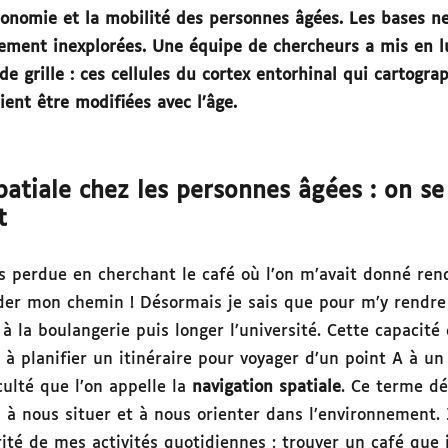
tonomie et la mobilité des personnes âgées. Les bases n
rgement inexplorées. Une équipe de chercheurs a mis en l
 de grille : ces cellules du cortex entorhinal qui cartogra
ent être modifiées avec l’âge.
patiale chez les personnes âgées : on se
it
uis perdue en cherchant le café où l’on m’avait donné re
er mon chemin ! Désormais je sais que pour m’y rendre 
à la boulangerie puis longer l’université. Cette capacité
— à planifier un itinéraire pour voyager d’un point A à u
ulté que l’on appelle la
navigation spatiale
.
Ce terme dé
à nous situer et à nous orienter dans l’environnement. J
ité de mes activités quotidiennes : trouver un café que 