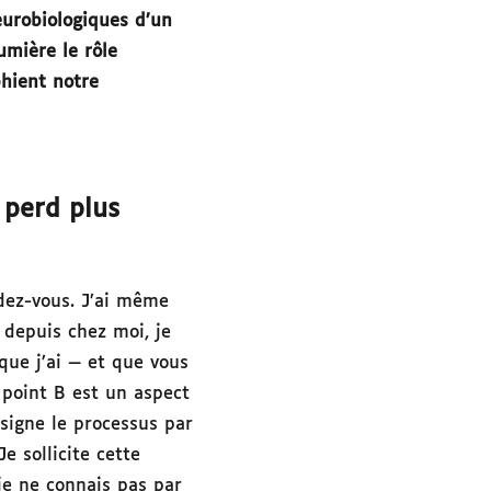
eurobiologiques d’un
umière le rôle
phient notre
 perd plus
ndez-vous. J’ai même
depuis chez moi, je
 que j’ai — et que vous
n point B est un aspect
signe le processus par
e sollicite cette
je ne connais pas par