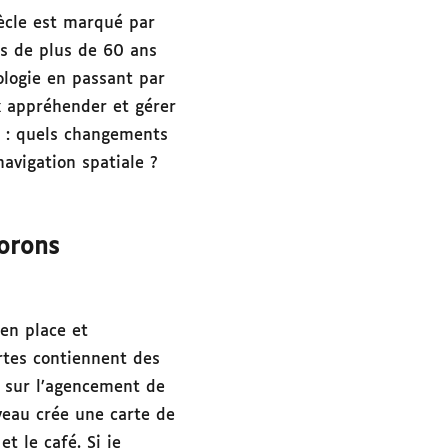
ècle est marqué par
s de plus de 60 ans
iologie en passant par
ux appréhender et gérer
n : quels changements
navigation spatiale ?
lorons
en place et
rtes contiennent des
ue sur l’agencement de
veau crée une carte de
t le café. Si je