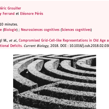
éric Grouiller
y Ferrand
et
Eléonore Pérès
10 minutes.
ie
(
Biologie
) ;
Neurosciences cognitives
(
Sciences cognitives
)
gl M.,
et al.
,
Compromised Grid-Cell-like Representations in Old Age 
ional Deficits.
Current Biology
, 2018. DOI : 10.1016/j.cub.2018.02.03