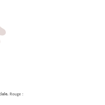
iale.
Rouge :