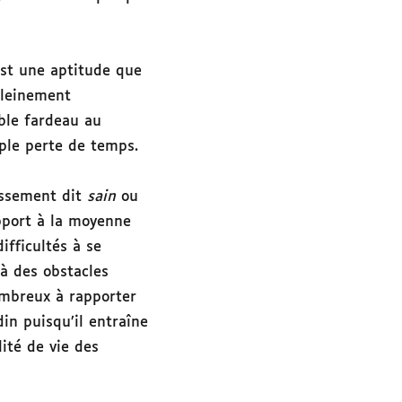
est une aptitude que
pleinement
able fardeau au
mple perte de temps.
issement dit
sain
ou
apport à la moyenne
fficultés à se
à des obstacles
ombreux à rapporter
din puisqu’il entraîne
ité de vie des