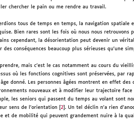
ller chercher le pain ou me rendre au travail.
rdions tous de temps en temps, la navigation spatiale 
uise. Bien rares sont les fois où nous nous retrouvons 
tains cependant, la désorientation peut devenir un vérit
ir des conséquences beaucoup plus sérieuses qu’une si
rprendre, mais c’est le cas notamment au cours du vieill
ssus où les fonctions cognitives sont préservées, par r
 âge donné. Les personnes âgées montrent en effet des di
ronnements nouveaux et à modifier leur trajectoire face 
mple, les seniors qui passent du temps au volant sont n
eur sens de l’orientation [
2
]. Un tel déclin n’a rien d’ano
e et de mobilité qui peuvent grandement nuire à la qual