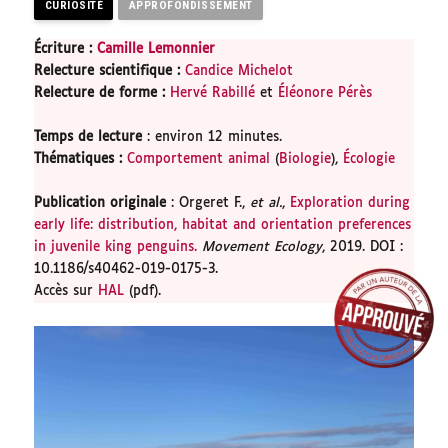
CURIOSITÉ
APPROFONDISSEMENT
Écriture :
Camille Lemonnier
Relecture scientifique
:
Candice Michelot
Relecture de forme
:
Hervé Rabillé
et
Éléonore Pérès
Temps de lecture
: environ 12 minutes.
Thématiques :
Comportement animal
(
Biologie
),
Écologie
Publication originale
: Orgeret F.,
et al.
,
Exploration during
early life: distribution, habitat and orientation preferences
in juvenile king penguins.
Movement Ecology
, 2019. DOI :
10.1186/s40462-019-0175-3.
Accès sur
HAL
(pdf).