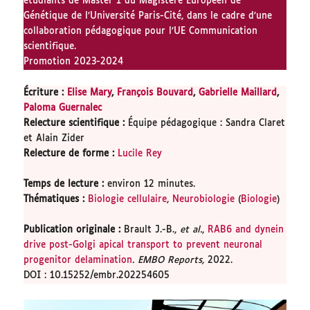
étudiants de Master 1 du Magistère Européen de
Génétique de l’Université Paris-Cité, dans le cadre d’une
collaboration pédagogique pour l’UE Communication
scientifique.
Promotion 2023-2024
Écriture :
Elise Mary
,
François Bouvard
,
Gabrielle Maillard
,
Paloma Guernalec
Relecture scientifique
:
Équipe pédagogique : Sandra Claret
et Alain Zider
Relecture de forme
:
Lucile Rey
Temps de lecture
:
environ 12 minutes.
Thématiques
:
Biologie cellulaire
,
Neurobiologie
(
Biologie
)
Publication originale
:
Brault J.-B.,
et al.
,
RAB6 and dynein
drive post-Golgi apical transport to prevent neuronal
progenitor delamination
. EMBO Reports,
2022.
DOI : 10.15252/embr.202254605