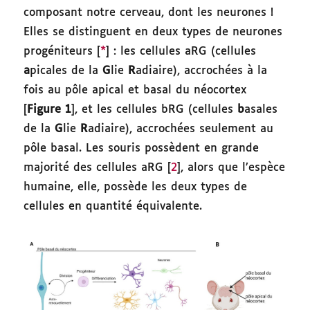
composant notre cerveau, dont les neurones !
Elles se distinguent en deux types de neurones
progéniteurs [
*
] : les cellules aRG (cellules
a
picales de la
G
lie
R
adiaire), accrochées à la
fois au pôle apical et basal du néocortex
[
Figure 1
], et les cellules bRG (cellules
b
asales
de la
G
lie
R
adiaire), accrochées seulement au
pôle basal. Les souris possèdent en grande
majorité des cellules aRG [
2
], alors que l’espèce
humaine, elle, possède les deux types de
cellules en quantité équivalente.